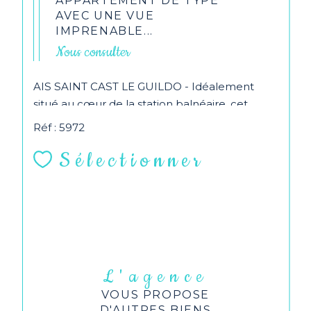
APPARTEMENT DE TYPE
AVEC UNE VUE
IMPRENABLE...
Nous consulter
AIS SAINT CAST LE GUILDO - Idéalement
situé au cœur de la station balnéaire, cet
agréable appartement de type 2 se trouve au
Réf : 5972
deuxième étage...
Sélectionner
L'agence
VOUS PROPOSE
D'AUTRES BIENS