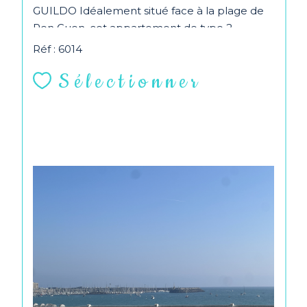
GUILDO Idéalement situé face à la plage de
Pen Guen, cet appartement de type 2
bénéficie d’un... Les...
Réf : 6014
Sélectionner