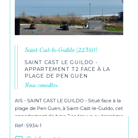
Saint-Cast-le-Guildo (22380)
SAINT CAST LE GUILDO -
APPARTEMENT T2 FACE À LA
PLAGE DE PEN GUEN
Nous consulter
AIS - SAINT CAST LE GUILDO - Situé face à la
plage de Pen Guen, à Saint-Cast-le-Guildo, cet
appartement de type 2 se trouve au troisième
et... Les...
Réf : 5934-1