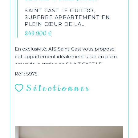
SAINT CAST LE GUILDO,
SUPERBE APPARTEMENT EN
PLEIN CŒUR DE LA...
249 900 €
En exclusivité, AIS Saint-Cast vous propose
cet appartement idéalement situé en plein
cœur de la station de SAINT CAST LE
GUILDO, au pied...
Réf : 5975
Sélectionner