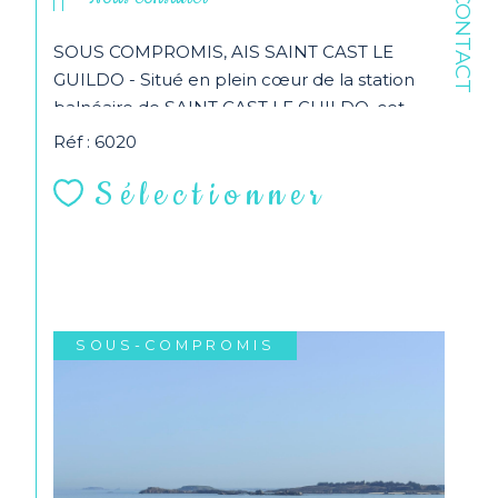
CONTACT
SOUS COMPROMIS, AIS SAINT CAST LE
GUILDO - Situé en plein cœur de la station
balnéaire de SAINT CAST LE GUILDO, cet
appartement en...
Réf : 6020
Sélectionner
SOUS-COMPROMIS