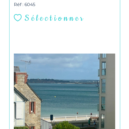
vue agréable...
Réf : 6045
Sélectionner