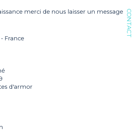
aissance merci de nous laisser un message
CONTACT
 - France
né
9
ôtes d'armor
m