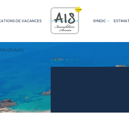
ATIONS DE VACANCES
SYNDIC
ESTIMA
Appartements
Saint Cast
Appartements
Terrains
Extranet Co
A
NS LÉGALES