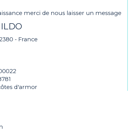
aissance merci de nous laisser un message
UILDO
22380 - France
00022
8781
 côtes d'armor
m