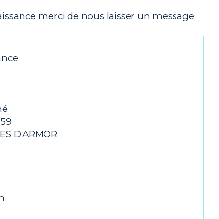
aissance merci de nous laisser un message
rance
né
359
COTES D'ARMOR
m