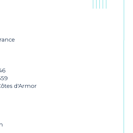
France
46
359
 Côtes d'Armor
m