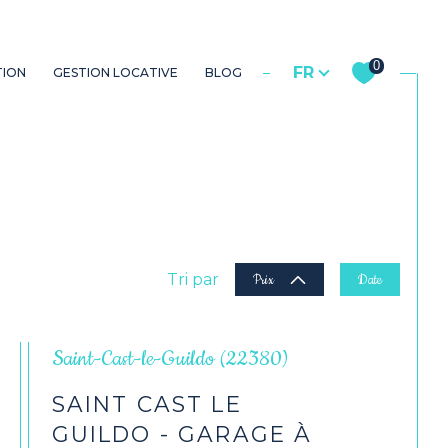
Langue
0
FR
TION
GESTION LOCATIVE
BLOG
propriétaire
utres biens
Commerces
Tri par
Prix
Date
Saint-Cast-le-Guildo (22380)
SAINT CAST LE
GUILDO - GARAGE À