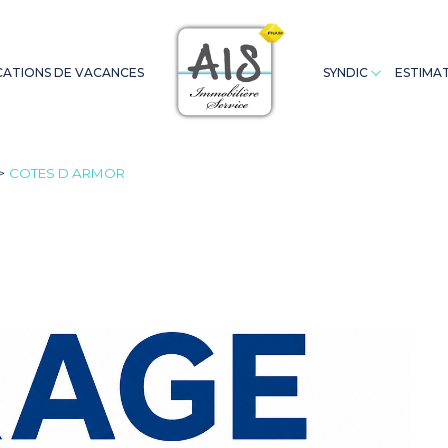
ATIONS DE VACANCES
SYNDIC
ESTIMA
Appartements
Saint Cast
Appartements
Terrains
Extranet Co
A
COTES D ARMOR