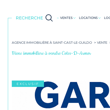
RECHERCHE
VENTES
LOCATIONS
LOC
Maisons
Maisons
Dinan
AGENCE IMMOBILIÈRE À SAINT-CAST-LE-GUILDO
VENTE
Biens immobiliers à vendre Cotes-D-Armor
EXCLUSIF