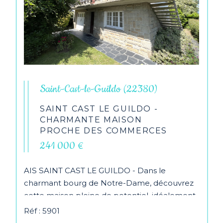
Saint-Cast-le-Guildo (22380)
SAINT CAST LE GUILDO -
CHARMANTE MAISON
PROCHE DES COMMERCES
241 000 €
AIS SAINT CAST LE GUILDO - Dans le
charmant bourg de Notre-Dame, découvrez
cette maison pleine de potentiel, idéalement
située à quelques...
Réf : 5901