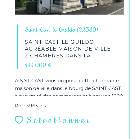
Saint-Cast-le-Guildo (22380)
SAINT CAST LE GUILDO,
AGRÉABLE MAISON DE VILLE
2 CHAMBRES DANS LA...
199 000 €
AIS ST CAST vous propose cette charmante
maison de ville dans le bourg de SAINT CAST
à proximité des commerces et à environ 1000
m de la...
Réf : 5963 bis
Sélectionner