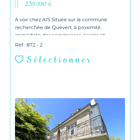
239 990 €
A voir chez AIS Située sur la commune
recherchée de Quévert, à proximité
immédiate des commerces, écoles et
transports, cette maison...
Réf : 872 - 2
Sélectionner