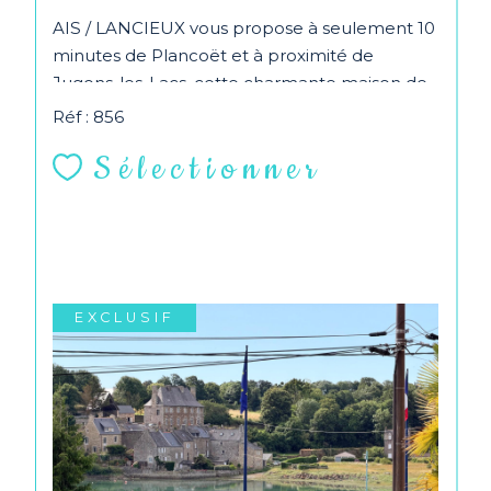
AIS / LANCIEUX vous propose à seulement 10
minutes de Plancoët et à proximité de
Jugons-les-Lacs, cette charmante maison de
caractère en...
Réf : 856
Sélectionner
EXCLUSIF