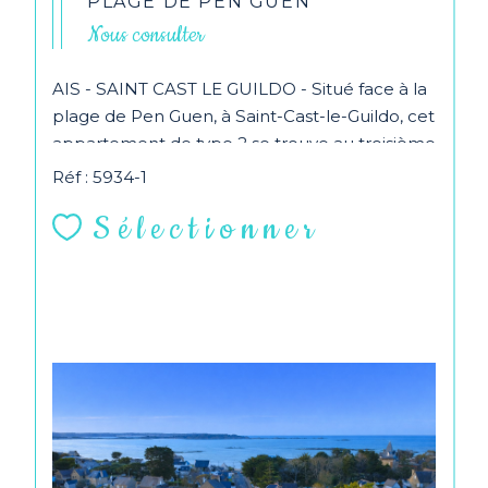
PLAGE DE PEN GUEN
Nous consulter
AIS - SAINT CAST LE GUILDO - Situé face à la
plage de Pen Guen, à Saint-Cast-le-Guildo, cet
appartement de type 2 se trouve au troisième
et... Les...
Réf : 5934-1
Sélectionner