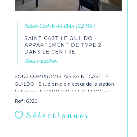
Saint-Cast-le-Guildo (22380)
SAINT CAST LE GUILDO -
APPARTEMENT DE TYPE 2
DANS LE CENTRE
Nous consulter
SOUS COMPROMIS, AIS SAINT CAST LE
GUILDO - Situé en plein cœur de la station
balnéaire de SAINT CAST LE GUILDO, cet
appartement en...
Réf : 6020
Sélectionner