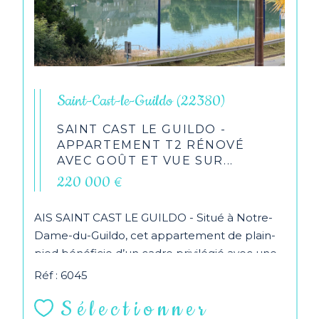
Saint-Cast-le-Guildo (22380)
SAINT CAST LE GUILDO -
APPARTEMENT T2 RÉNOVÉ
AVEC GOÛT ET VUE SUR...
220 000 €
AIS SAINT CAST LE GUILDO - Situé à Notre-
Dame-du-Guildo, cet appartement de plain-
pied bénéficie d’un cadre privilégié avec une
vue agréable...
Réf : 6045
Sélectionner