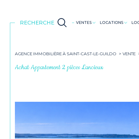
RECHERCHE
VENTES
LOCATIONS
LOC
Maisons
Maisons
Dinan
AGENCE IMMOBILIÈRE À SAINT-CAST-LE-GUILDO
VENTE
Achat Appartement 2 pièces Lancieux