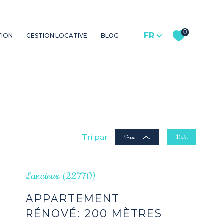
Langue
0
FR
TION
GESTION LOCATIVE
BLOG
propriétaire
utres biens
Commerces
Tri par
Prix
Date
Lancieux (22770)
APPARTEMENT
RÉNOVÉ: 200 MÈTRES