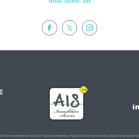
Nous suivre sur
E
ADUCTION POWERED BY GOOGLE |
NOS HONORAIRES
PLAN DU SITE
MENTIONS LÉGALES
ADMIN
NO