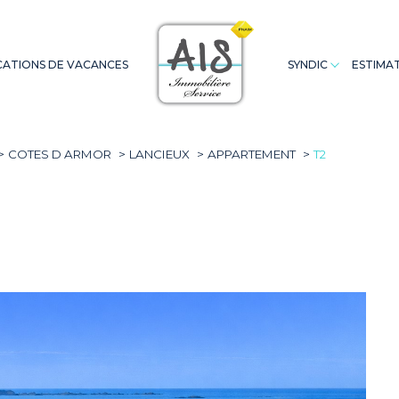
ATIONS DE VACANCES
SYNDIC
ESTIMA
Appartements
Saint Cast
Appartements
Terrains
Extranet Co
A
COTES D ARMOR
LANCIEUX
APPARTEMENT
T2