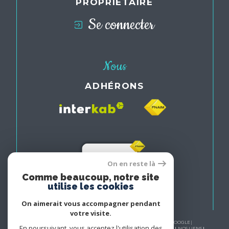
PROPRIÉTAIRE
Se connecter
Nous
ADHÉRONS
On en reste là
Comme beaucoup, notre site
utilise les cookies
On aimerait vous accompagner pendant
votre visite.
© 2026 | TOUS DROITS RÉSERVÉS | TRADUCTION POWERED BY GOOGLE |
En poursuivant, vous acceptez l'utilisation des
NOS HONORAIRES
PLAN DU SITE
MENTIONS LÉGALES
ADMIN
NOS LIENS