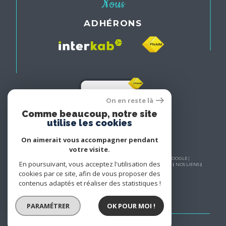
Nous
ADHÉRONS
On en reste là
Comme beaucoup, notre site
utilise les cookies
On aimerait vous accompagner pendant
votre visite.
© 2026 | TOUS DROITS RÉSERVÉS | TRADUCTION POWERED BY GOOGLE |
En poursuivant, vous acceptez l'utilisation des
NOS HONORAIRES
PLAN DU SITE
MENTIONS LÉGALES
ADMIN
NOS LIENS
POLITIQUE RGPD
COOKIES
cookies par ce site, afin de vous proposer des
contenus adaptés et réaliser des statistiques !
PARAMÉTRER
OK POUR MOI !