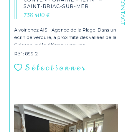
CONTACT
SAINT-BRIAC-SUR-MER
738 400 €
A voir chez AIS - Agence de la Plage. Dans un
écrin de verdure, à proximité des vallées de la
Gatorge, cette élégante maison
contemporaine...
Réf : 855-2
Sélectionner