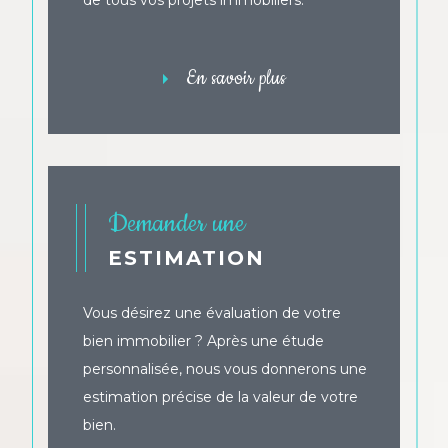
charges de copropriété, la tenue de
de tous vos projets immobiliers.
registres et de comptes, la communication
avec les copropriétaires et les prestataires
de services, et la préparation et la
En savoir plus
participation aux assemblées générales de
copropriété.
Votre projet
immobilier en Côte
Demander une
d'Armor avec le réseau
ESTIMATION
AIS Service
Vous désirez une évaluation de votre
Pour vos projets de transaction et de
bien immobilier ? Après une étude
location immobilière à Saint-Cast-le-Guildo,
personnalisée, nous vous donnerons une
Dinan, Beaussais ou encore Lancieux, faites
appel à notre réseau d'agences
estimation précise de la valeur de votre
immobilières et concrétisez tous vos projets
bien.