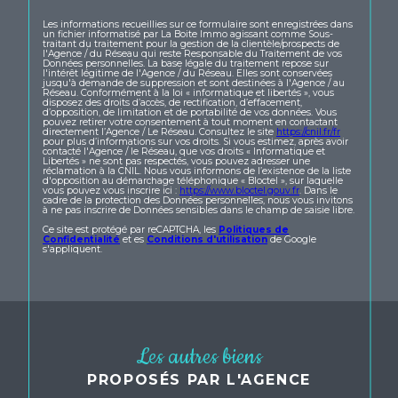
Les informations recueillies sur ce formulaire sont enregistrées dans
un fichier informatisé par La Boite Immo agissant comme Sous-
traitant du traitement pour la gestion de la clientèle/prospects de
l'Agence / du Réseau qui reste Responsable du Traitement de vos
Données personnelles. La base légale du traitement repose sur
l'intérêt légitime de l'Agence / du Réseau. Elles sont conservées
jusqu'à demande de suppression et sont destinées à l'Agence / au
Réseau. Conformément à la loi « informatique et libertés », vous
disposez des droits d’accès, de rectification, d’effacement,
d’opposition, de limitation et de portabilité de vos données. Vous
pouvez retirer votre consentement à tout moment en contactant
directement l’Agence / Le Réseau. Consultez le site
https://cnil.fr/fr
pour plus d’informations sur vos droits. Si vous estimez, après avoir
contacté l'Agence / le Réseau, que vos droits « Informatique et
Libertés » ne sont pas respectés, vous pouvez adresser une
réclamation à la CNIL. Nous vous informons de l’existence de la liste
d'opposition au démarchage téléphonique « Bloctel », sur laquelle
vous pouvez vous inscrire ici :
https://www.bloctel.gouv.fr
. Dans le
cadre de la protection des Données personnelles, nous vous invitons
à ne pas inscrire de Données sensibles dans le champ de saisie libre.
Ce site est protégé par reCAPTCHA, les
Politiques de
Confidentialité
et es
Conditions d'utilisation
de Google
s'appliquent.
Les autres biens