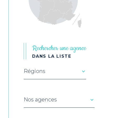
Rechercher une agence
DANS LA LISTE
Régions
Merci
de
sélectionner
une
région
Nos agences
Nos
agences