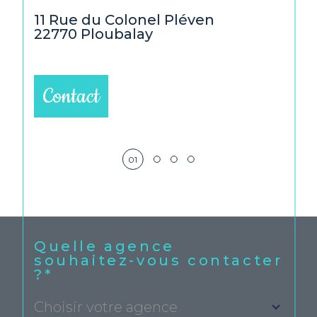
beaussais@agence-ais.fr
dina
11 Rue du Colonel Pléven
8 ru
22770
Ploubalay
2210
Contact
01
Quelle agence
souhaitez-vous contacter
?*