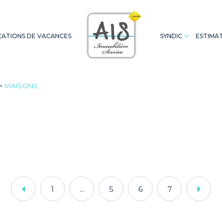
ATIONS DE VACANCES
SYNDIC
ESTIMA
Appartements
Saint Cast
Appartements
Terrains
Extranet Co
A
MAISONS
1
...
5
6
7