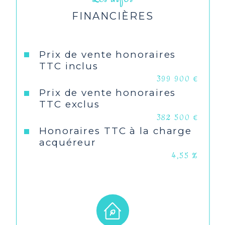
Cuisine
Américaine
FINANCIÈRES
Les informations sur les risques auxquels
ce bien est exposé sont disponibles sur le
Type de cuisine
Equipée
site
Géorisques
Prix de vente honoraires
Mode de
Pompe à chaleur
TTC inclus
chauffage
399 900 €
Prix de vente honoraires
Type de
TRAD_TYPE_CHAUFF_AIR_E
TTC exclus
chauffage
382 500 €
Honoraires TTC à la charge
Format de
Individuel
acquéreur
chauffage
4,55 %
Nombre de garage
2
Exposition
Sud