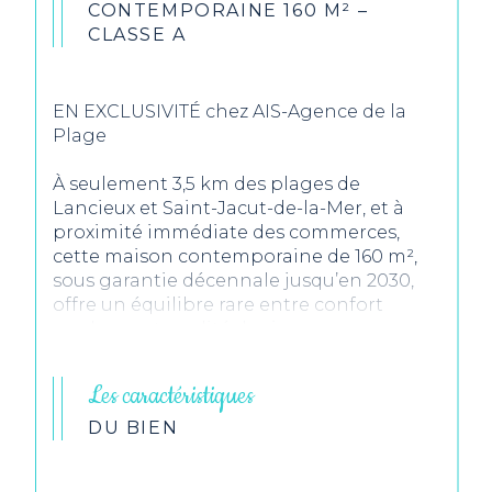
CONTEMPORAINE 160 M² –
CLASSE A
EN EXCLUSIVITÉ chez AIS-Agence de la
Plage
À seulement 3,5 km des plages de
Lancieux et Saint-Jacut-de-la-Mer, et à
proximité immédiate des commerces,
cette maison contemporaine de 160 m²,
sous garantie décennale jusqu’en 2030,
offre un équilibre rare entre confort
moderne et qualité de vie.
Dès l’entrée, la lumière s’invite dans une
pièce de vie de 53 m², vaste et conviviale.
Les caractéristiques
Une chambre avec salle d’eau et WC
indépendant permettent une vie de
DU BIEN
plain-pied.
À l’étage, quatre belles chambres dont