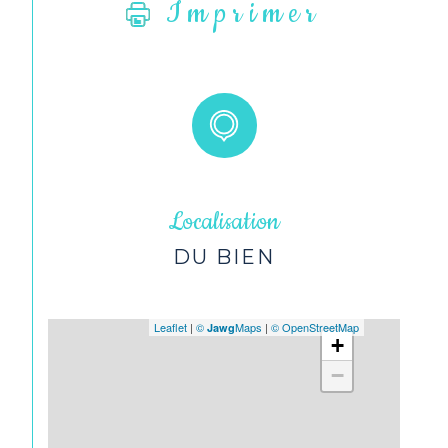
Imprimer
Localisation
DU BIEN
Leaflet
|
©
Maps
|
© OpenStreetMap
Jawg
+
−