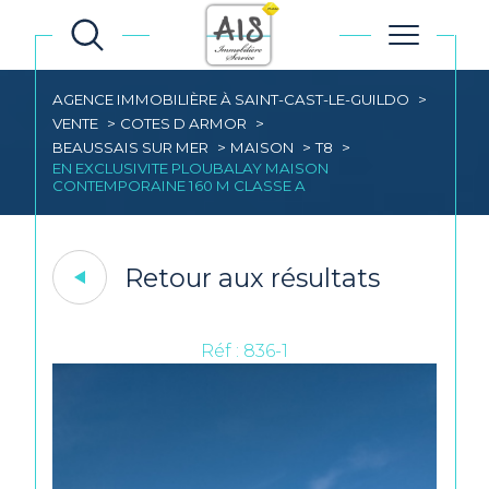
AGENCE IMMOBILIÈRE À SAINT-CAST-LE-GUILDO
VENTE
COTES D ARMOR
BEAUSSAIS SUR MER
MAISON
T8
EN EXCLUSIVITE PLOUBALAY MAISON
CONTEMPORAINE 160 M CLASSE A
Retour aux résultats
Réf : 836-1