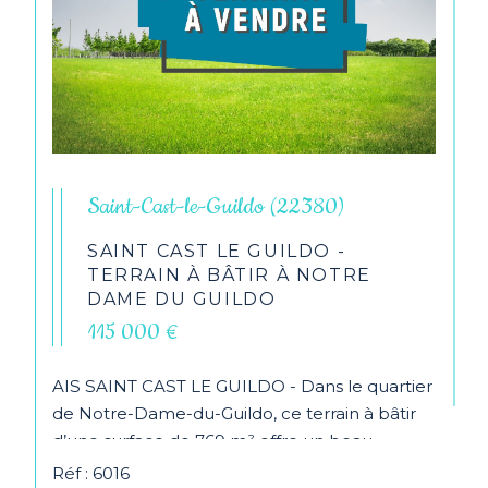
Saint-Cast-le-Guildo (22380)
SAINT CAST LE GUILDO -
TERRAIN À BÂTIR À NOTRE
DAME DU GUILDO
115 000 €
AIS SAINT CAST LE GUILDO - Dans le quartier
de Notre-Dame-du-Guildo, ce terrain à bâtir
d’une surface de 769 m² offre un beau
potentiel pour...
Réf : 6016