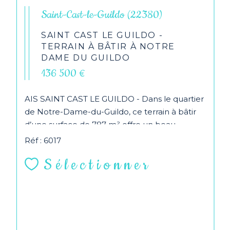
Saint-Cast-le-Guildo (22380)
SAINT CAST LE GUILDO -
TERRAIN À BÂTIR À NOTRE
DAME DU GUILDO
136 500 €
AIS SAINT CAST LE GUILDO - Dans le quartier
de Notre-Dame-du-Guildo, ce terrain à bâtir
d’une surface de 787 m² offre un beau
potentiel pour...
Réf : 6017
Sélectionner