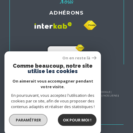
Nous
ADHÉRONS
On en reste là
Comme beaucoup, notre site
utilise les cookies
On aimerait vous accompagner pendant
votre visite.
© 2026 | TOUS DROITS RÉSERVÉS | TRADUCTION POWERED BY GOOGLE |
En poursuivant, vous acceptez l'utilisation des
NOS HONORAIRES
PLAN DU SITE
MENTIONS LÉGALES
ADMIN
NOS LIENS
POLITIQUE RGPD
COOKIES
cookies par ce site, afin de vous proposer des
contenus adaptés et réaliser des statistiques !
PARAMÉTRER
OK POUR MOI !