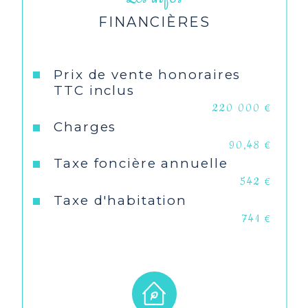
FINANCIÈRES
Vue
rue et mer
Nb de salle de bains
1
Prix de vente honoraires
TTC inclus
Cuisine
Séparée
220 000 €
Charges
Type de cuisine
Equipée
90,48 €
Taxe foncière annuelle
Mode de chauffage
Electrique
542 €
Taxe d'habitation
Type de chauffage
Radiateur
741 €
Format de
Individuel
chauffage
Interphone
OUI