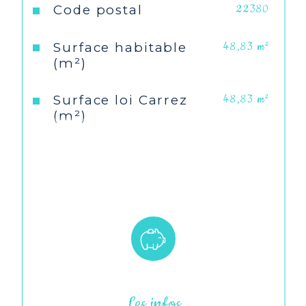
L'appartement comprend une chambre
Code postal
22380
confortable, parfaite pour se reposer
après une journée à la plage, ainsi qu'une
Surface habitable
48,83 m²
salle de bain et un WC séparé pour plus
(m²)
de commodité. Cet appartement est idéal
pour ceux qui souhaitent profiter
pleinement de la vie côtière. Ne manquez
Surface loi Carrez
48,83 m²
pas cette opportunité de posséder un
(m²)
bien au cœur d'une des plus belles
stations balnéaires de la côte bretonne.
Nombre de chambre(s)
1
Les informations sur les risques auxquels
ce bien est exposé sont disponibles sur le
Nombre de pièces
2
site
Géorisques
Etage
3
Nombre de niveaux
1
Les infos
Ascenseur
NON