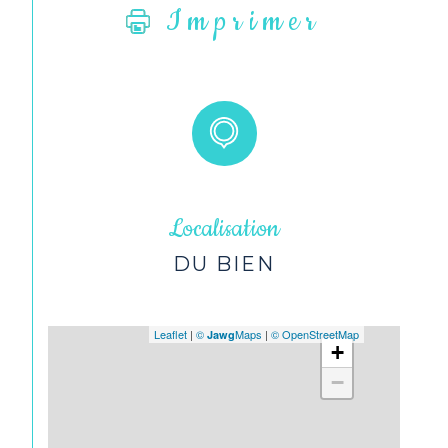
Imprimer
Localisation
DU BIEN
Leaflet
|
©
Maps
|
© OpenStreetMap
Jawg
+
−