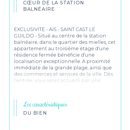
CŒUR DE LA STATION
BALNÉAIRE
EXCLUSIVITE - AIS - SAINT CAST LE
GUILDO - Situé au centre de la station
balnéaire, dans le quartier des mielles, cet
appartement au troisième étage d'une
résidence fermée bénéficie d'une
localisation exceptionnelle. A proximité
immédiate de la grande plage, ainsi que
des commerces et services de la ville. Dès
l'entrée, vous serez accueilli par une
entrée avec placard, idéal pour le
rangement. La cuisine séparée, pratique
et fonctionnelle, dispose d'un accès direct
Les caractéristiques
à un balcon. Ce dernier s'étend
également jusqu'au salon séjour, offrant
DU BIEN
ainsi un espace extérieur agréable,
lumineux et avec vue sur mer.