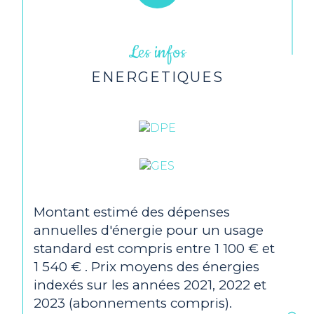
Visiophone
NON
Les infos
Balcon
OUI
ENERGETIQUES
Terrasse
NON
Murs mitoyens
1
Cave
NON
Montant estimé des dépenses
Exposition
Est
annuelles d'énergie pour un usage
standard est compris entre 1 100 € et
Année de construction
1924
1 540 € . Prix moyens des énergies
indexés sur les années 2021, 2022 et
Quartier
BORD DE MER, CENTRE
2023 (abonnements compris).
PLAGE-LES MIELLES,