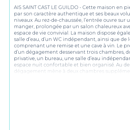
AIS SAINT CAST LE GUILDO - Cette maison en pie
par son caractère authentique et ses beaux volu
niveaux. Au rez-de-chaussée, l’entrée ouvre sur 
manger, prolongée par un salon chaleureux ave
espace de vie convivial. La maison dispose égal
salle d’eau, d’un WC indépendant, ainsi que de 
comprenant une remise et une cave à vin. Le p
d’un dégagement desservant trois chambres, do
privative, un bureau, une salle d’eau indépenda
espace nuit confortable et bien organisé. Au d
dégagement mène à deux chambres supplément
accueillir famille ou invités. Cette maison en pie
fonctionnalité et capacité d’accueil, s’adaptant
principale qu’à un projet familial ou patrimonia
Les informations sur les risques auxquels ce bi
disponibles sur le site
Géorisques