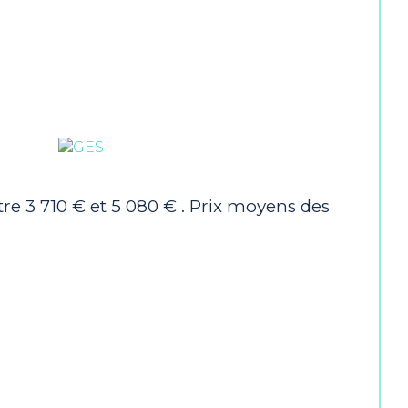
Nord-Sud
onstruction
1953
BORD DE MER, PROCHE PLAGE
cinable
OUI
e 3 710 € et 5 080 € . Prix moyens des
oré
OUI
é
NON