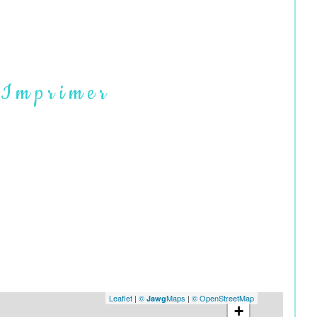
Imprimer
Leaflet
|
©
Maps
|
© OpenStreetMap
Jawg
+