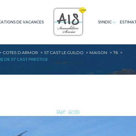
ATIONS DE VACANCES
SYNDIC
ESTIMA
Appartements
Saint Cast
Appartements
Terrains
Extranet Co
A
COTES D ARMOR
ST CAST LE GUILDO
MAISON
T6
E DE ST CAST PRESTIGE
Réf : 6039