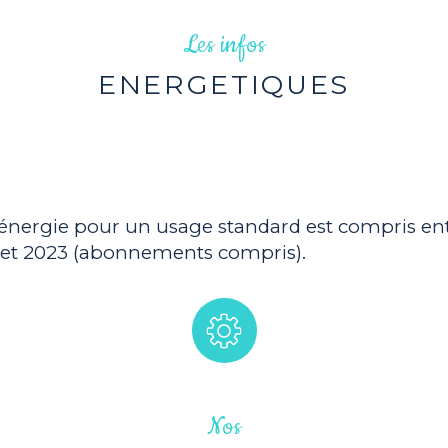
Exposition
Les infos
Année de c
ENERGETIQUES
Quartier
Terrain pis
nergie pour un usage standard est compris entr
Terrain arb
2 et 2023 (abonnements compris).
Copropriét
Nos