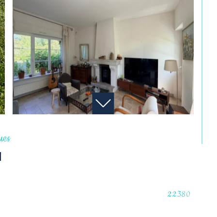
ques
N
22380