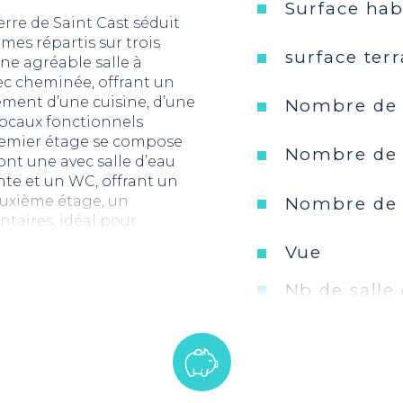
Surface hab
rre de Saint Cast séduit
mes répartis sur trois
surface terr
une agréable salle à
c cheminée, offrant un
ement d’une cuisine, d’une
Nombre de 
locaux fonctionnels
remier étage se compose
Nombre de 
nt une avec salle d’eau
nte et un WC, offrant un
euxième étage, un
Nombre de 
aires, idéal pour
rre allie charme,
Vue
 aussi bien à une résidence
l.
Nb de salle
en est exposé sont
Nb de salle
Cuisine