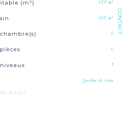
itable (m²)
177 m²
CONTACT
ain
815 m²
chambre(s)
5
pièces
6
niveaux
3
Jardin et cour
 de bains
1
 d'eau
2
Séparée