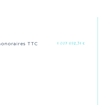
sine
Equipée
auffage
Electrique, Bois
auffage
Radiateur, Cheminée
honoraires TTC
1 007 692,31 €
chauffage
Individuel, Individuel
NON
NON
OUI
parking
2