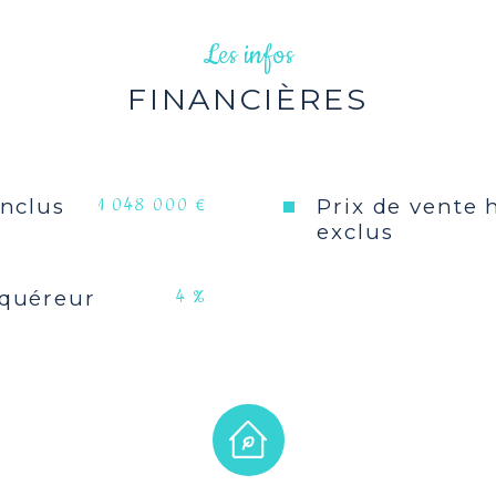
Type de cui
Les infos
FINANCIÈRES
Mode de ch
Type de ch
inclus
1 048 000 €
Prix de vente 
Format de 
exclus
Interphone
cquéreur
4 %
Visiophone
Terrasse
Nombre de 