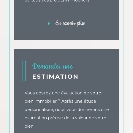
charges de copropriété, la tenue de
de tous vos projets immobiliers.
registres et de comptes, la communication
avec les copropriétaires et les prestataires
de services, et la préparation et la
En savoir plus
participation aux assemblées générales de
copropriété.
Votre projet
immobilier en Côte
Demander une
d'Armor avec le réseau
ESTIMATION
AIS Service
Vous désirez une évaluation de votre
Pour vos projets de transaction et de
bien immobilier ? Après une étude
location immobilière à Saint-Cast-le-Guildo,
personnalisée, nous vous donnerons une
Dinan, Beaussais ou encore Lancieux, faites
appel à notre réseau d'agences
estimation précise de la valeur de votre
immobilières et concrétisez tous vos projets
bien.