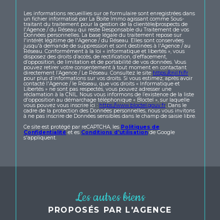
Les informations recueillies sur ce formulaire sont enregistrées dans
un fichier informatisé par La Boite Immo agissant comme Sous-
traitant du traitement pour la gestion de la clientèle/prospects de
l'Agence / du Réseau qui reste Responsable du Traitement de vos
Données personnelles. La base légale du traitement repose sur
l'intérêt légitime de l'Agence / du Réseau. Elles sont conservées
jusqu'à demande de suppression et sont destinées à l'Agence / au
Réseau. Conformément à la loi « informatique et libertés », vous
disposez des droits d’accès, de rectification, d’effacement,
d’opposition, de limitation et de portabilité de vos données. Vous
pouvez retirer votre consentement à tout moment en contactant
directement l’Agence / Le Réseau. Consultez le site
https://cnil.fr/fr
pour plus d’informations sur vos droits. Si vous estimez, après avoir
contacté l'Agence / le Réseau, que vos droits « Informatique et
Libertés » ne sont pas respectés, vous pouvez adresser une
réclamation à la CNIL. Nous vous informons de l’existence de la liste
d'opposition au démarchage téléphonique « Bloctel », sur laquelle
vous pouvez vous inscrire ici :
https://www.bloctel.gouv.fr
. Dans le
cadre de la protection des Données personnelles, nous vous invitons
à ne pas inscrire de Données sensibles dans le champ de saisie libre.
Ce site est protégé par reCAPTCHA, les
Politiques de
Confidentialité
et es
Conditions d'utilisation
de Google
s'appliquent.
Les autres biens