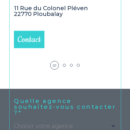
beaussais@agence-ais.fr
dina
11 Rue du Colonel Pléven
8 ru
22770
Ploubalay
2210
Contact
01
Quelle agence
souhaitez-vous contacter
?*