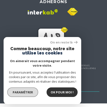
ADHÉRONS
On en reste là
Comme beaucoup, notre site
utilise les cookies
On aimerait vous accompagner pendant
votre visite.
© 2026 | TOUS DROITS RÉSERVÉS | TRADUCTION POWERED BY GOOGLE |
En poursuivant, vous acceptez l'utilisation des
NOS HONORAIRES
PLAN DU SITE
MENTIONS LÉGALES
ADMIN
NOS LIENS
cookies par ce site, afin de vous proposer des
POLITIQUE RGPD
COOKIES
contenus adaptés et réaliser des statistiques !
PARAMÉTRER
OK POUR MOI !