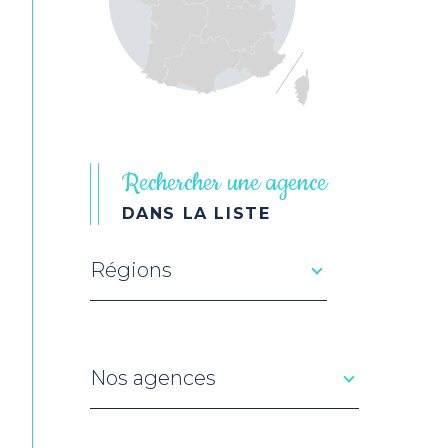
Rechercher une agence
DANS LA LISTE
Régions
Merci
de
sélectionner
une
région
Nos agences
Nos
agences