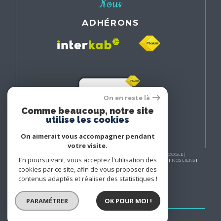
Nous
ADHÉRONS
On en reste là
Comme beaucoup, notre site
utilise les cookies
On aimerait vous accompagner pendant
votre visite.
© 2026 | TOUS DROITS RÉSERVÉS | TRADUCTION POWERED BY GOOGLE |
En poursuivant, vous acceptez l'utilisation des
NOS HONORAIRES
PLAN DU SITE
MENTIONS LÉGALES
ADMIN
NOS LIENS
POLITIQUE RGPD
COOKIES
cookies par ce site, afin de vous proposer des
contenus adaptés et réaliser des statistiques !
PARAMÉTRER
OK POUR MOI !