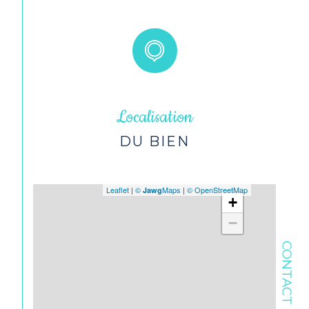
Localisation
DU BIEN
Leaflet
|
©
Maps
|
© OpenStreetMap
Jawg
+
−
CONTACT