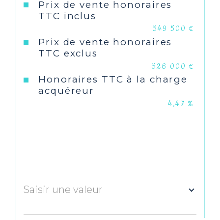
Prix de vente honoraires
TTC inclus
Type de chauffage
Radiateur
549 500 €
Prix de vente honoraires
Format de
Individuel
TTC exclus
chauffage
526 000 €
Honoraires TTC à la charge
Exposition
Sud
acquéreur
4,47 %
Année de construction
1998
Copropriété
NON
Saisir une valeur