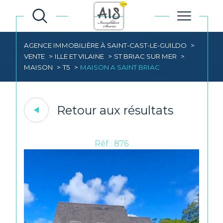
AGENCE IMMOBILIÈRE À SAINT-CAST-LE-GUILDO
VENTE
ILLE ET VILAINE
ST BRIAC SUR MER
MAISON
T5
MAISON A SAINT BRIAC
Retour aux résultats
Réf : 876