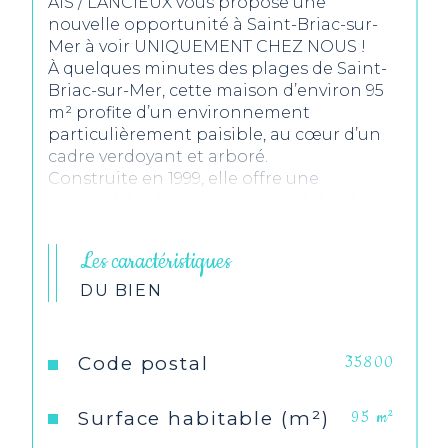
AIS / LANCIEUX vous propose une
nouvelle opportunité à Saint-Briac-sur-
Mer à voir UNIQUEMENT CHEZ NOUS !
À quelques minutes des plages de Saint-
Briac-sur-Mer, cette maison d’environ 95
m² profite d’un environnement
particulièrement paisible, au cœur d’un
cadre verdoyant et arboré.
Construite en 1999, elle offre une
atmosphère lumineuse et agréable à
vivre, avec une belle pièce de vie ouverte
sur une terrasse exposée sud, sans vis-à-
Les caractéristiques
vis direct, idéale pour profiter du calme et
de la nature environnante.Une chambre
DU BIEN
ainsi qu’une salle d’eau au rez-de-
chaussée permettent une vraie vie de
plain-pied.
Code postal
35800
À l’étage, le palier dessert trois chambres
et une seconde salle d’eau.
Surface habitable (m²)
95 m²
Un bien où l’on retrouve ce qui fait la
rareté du secteur : le calme, la lumière et