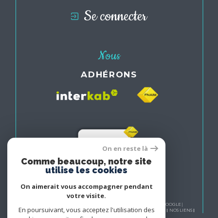
Se connecter
Nous
ADHÉRONS
On en reste là
Comme beaucoup, notre site
utilise les cookies
On aimerait vous accompagner pendant
votre visite.
© 2026 | TOUS DROITS RÉSERVÉS | TRADUCTION POWERED BY GOOGLE |
En poursuivant, vous acceptez l'utilisation des
NOS HONORAIRES
PLAN DU SITE
MENTIONS LÉGALES
ADMIN
NOS LIENS
POLITIQUE RGPD
COOKIES