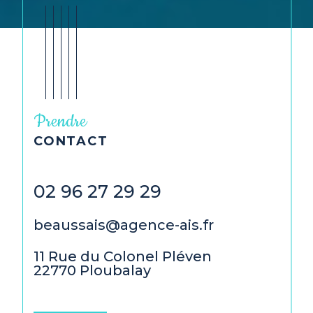
Prendre
CONTACT
02 96 27 29 29
02 
beaussais@agence-ais.fr
dina
11 Rue du Colonel Pléven
8 ru
22770
Ploubalay
2210