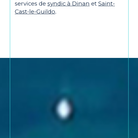
services de
syndic à Dinan
et
Saint-
Cast-le-Guildo
.