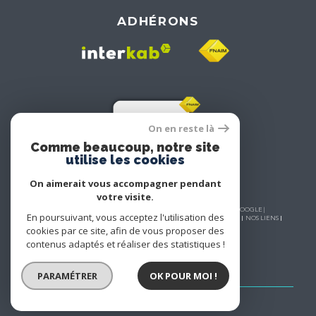
ADHÉRONS
On en reste là
Comme beaucoup, notre site
utilise les cookies
On aimerait vous accompagner pendant
votre visite.
© 2026 | TOUS DROITS RÉSERVÉS | TRADUCTION POWERED BY GOOGLE |
En poursuivant, vous acceptez l'utilisation des
NOS HONORAIRES
PLAN DU SITE
MENTIONS LÉGALES
ADMIN
NOS LIENS
POLITIQUE RGPD
COOKIES
cookies par ce site, afin de vous proposer des
contenus adaptés et réaliser des statistiques !
PARAMÉTRER
OK POUR MOI !