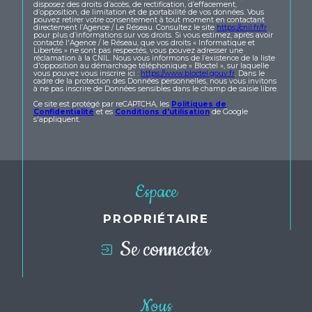
disposez des droits d’accès, de rectification, d’effacement,
d’opposition, de limitation et de portabilité de vos données. Vous
pouvez retirer votre consentement à tout moment en contactant
directement l’Agence / Le Réseau. Consultez le site
https://cnil.fr/fr
pour plus d’informations sur vos droits. Si vous estimez, après avoir
contacté l'Agence / le Réseau, que vos droits « Informatique et
Libertés » ne sont pas respectés, vous pouvez adresser une
réclamation à la CNIL. Nous vous informons de l’existence de la liste
d'opposition au démarchage téléphonique « Bloctel », sur laquelle
vous pouvez vous inscrire ici :
https://www.bloctel.gouv.fr
. Dans le
cadre de la protection des Données personnelles, nous vous invitons
à ne pas inscrire de Données sensibles dans le champ de saisie libre.
Ce site est protégé par reCAPTCHA, les
Politiques de
Confidentialité
et es
Conditions d'utilisation
de Google
s'appliquent.
Espace
PROPRIÉTAIRE
Se connecter
Nous