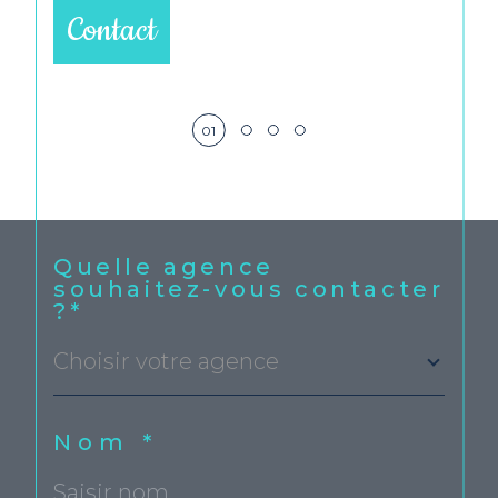
Contact
01
Quelle agence
souhaitez-vous contacter
?*
Choisir votre agence
Nom *