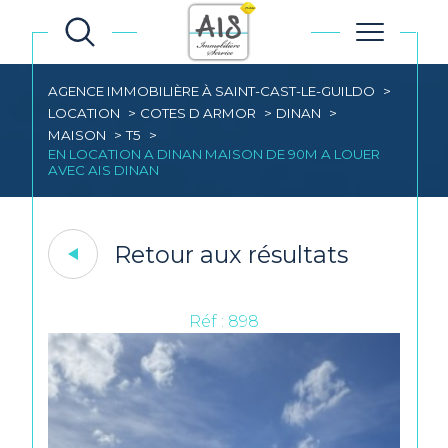
AGENCE IMMOBILIÈRE À SAINT-CAST-LE-GUILDO
LOCATION
COTES D ARMOR
DINAN
MAISON
T5
EN LOCATION A DINAN MAISON DE 90M A LOUER
AVEC AIS DINAN
Retour aux résultats
Réf : 898