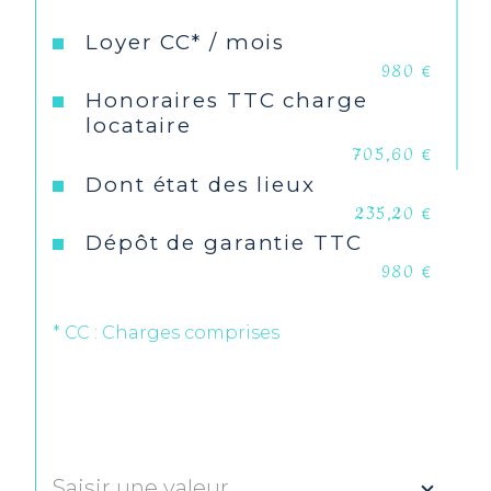
Année de construction
2014
Loyer CC* / mois
980 €
Copropriété
NON
Honoraires TTC charge
locataire
705,60 €
Dont état des lieux
235,20 €
Dépôt de garantie TTC
980 €
* CC : Charges comprises
Saisir une valeur