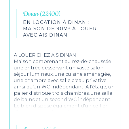
Dinan (22100)
EN LOCATION À DINAN :
MAISON DE 90M² À LOUER
AVEC AIS DINAN
A LOUER CHEZ AIS DINAN
Maison comprenant au rez-de-chaussée
une entrée desservant un vaste salon-
séjour lumineux, une cuisine aménagée,
une chambre avec salle d'eau privative
ainsi qu'un WC indépendant. A l'étage, un
palier distribue trois chambres, une salle
de bains et un second WC indépendant.
Le bien dispose également d'un cellier,
d'un garage et de combles situés au-
dessus, offrant un espace de stockage
supplémentaire. L'ensemble est édifié sur