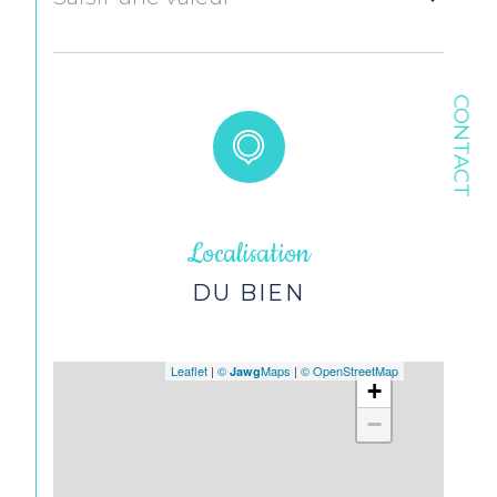
CONTACT
Localisation
DU BIEN
Leaflet
|
©
Maps
|
© OpenStreetMap
Jawg
+
−