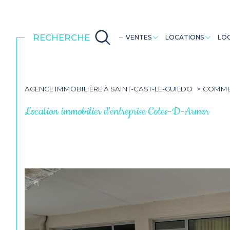
Maisons
Maisons
Dinan
RECHERCHE
VENTES
LOCATIONS
LOC
AGENCE IMMOBILIÈRE À SAINT-CAST-LE-GUILDO
COMME
Location immobilier d'entreprise Cotes-D-Armor