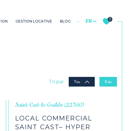
Langue
propriétaire
utres biens
Commerces
0
FR
TION
GESTION LOCATIVE
BLOG
Tri par
Prix
Date
Saint-Cast-le-Guildo (22380)
LOCAL COMMERCIAL
SAINT CAST– HYPER